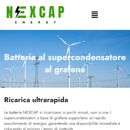
Vai
al
Main
contenuto
Menu
Batteria al supercondensatore
al grafene
Ricarica ultrarapida
Le batterie NEXCAP si ricaricano in pochi minuti, non in ore. I
supercondensatori a base di grafene supportano un rapido
assorbimento di energia, garantendo una disponibilità immediata e
riducendo al minimo i tempi di inattività.