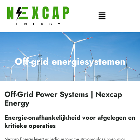
Zum
Inhalt
Main
springen
Menu
Off-grid energiesystemen
Off-Grid Power Systems | Nexcap
Energy
Energie-onafhankelijkheid voor afgelegen en
kritieke operaties
Nexcap Energy levert volledig autonome stroomoplossingen voor