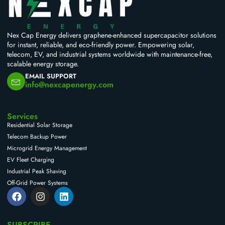
Nex Cap Energy delivers graphene-enhanced supercapacitor solutions
for instant, reliable, and eco-friendly power. Empowering solar,
telecom, EV, and industrial systems worldwide with maintenance-free,
scalable energy storage.
EMAIL SUPPORT
info@nexcapenergy.com
Services
Residential Solar Storage
Telecom Backup Power
Microgrid Energy Management
EV Fleet Charging
Industrial Peak Shaving
Off-Grid Power Systems
F
I
L
a
n
i
c
s
n
e
t
k
SUBSCRIBE