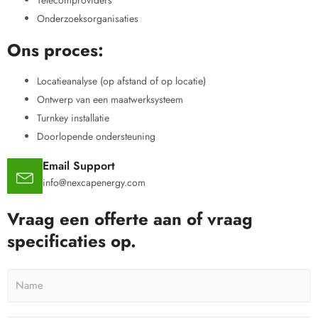
Telecomproviders
Onderzoeksorganisaties
Ons proces:
Locatieanalyse (op afstand of op locatie)
Ontwerp van een maatwerksysteem
Turnkey installatie
Doorlopende ondersteuning
Email Support
info@nexcapenergy.com
Vraag een offerte aan of vraag
specificaties op.
N
a
m
e